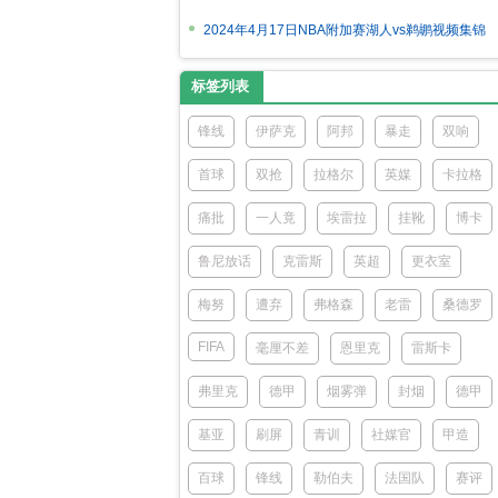
2024年4月17日NBA附加赛湖人vs鹈鹕视频集锦
标签列表
锋线
伊萨克
阿邦
暴走
双响
首球
双抢
拉格尔
英媒
卡拉格
痛批
一人竟
埃雷拉
挂靴
博卡
鲁尼放话
克雷斯
英超
更衣室
梅努
遭弃
弗格森
老雷
桑德罗
FIFA
毫厘不差
恩里克
雷斯卡
弗里克
德甲
烟雾弹
封烟
德甲
基亚
刷屏
青训
社媒官
甲造
百球
锋线
勒伯夫
法国队
赛评