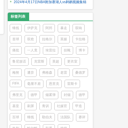
2024年4月17日NBA附加赛湖人vs鹈鹕视频集锦
标签列表
锋线
伊萨克
阿邦
暴走
双响
首球
双抢
拉格尔
英媒
卡拉格
痛批
一人竟
埃雷拉
挂靴
博卡
鲁尼放话
克雷斯
英超
更衣室
梅努
遭弃
弗格森
老雷
桑德罗
FIFA
毫厘不差
恩里克
雷斯卡
弗里克
德甲
烟雾弹
封烟
德甲
基亚
刷屏
青训
社媒官
甲造
百球
锋线
勒伯夫
法国队
赛评