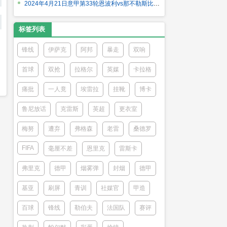
2024年4月21日意甲第33轮恩波利vs那不勒斯比赛集锦
标签列表
锋线
伊萨克
阿邦
暴走
双响
首球
双抢
拉格尔
英媒
卡拉格
痛批
一人竟
埃雷拉
挂靴
博卡
鲁尼放话
克雷斯
英超
更衣室
梅努
遭弃
弗格森
老雷
桑德罗
FIFA
毫厘不差
恩里克
雷斯卡
弗里克
德甲
烟雾弹
封烟
德甲
基亚
刷屏
青训
社媒官
甲造
百球
锋线
勒伯夫
法国队
赛评