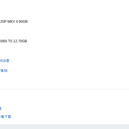
P MKV 4.90GB
i TS 12.70GB
/4决赛
赛集锦
载
录像下载