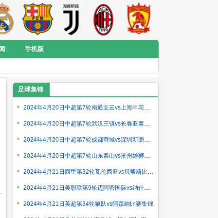
闻
手机版
足球集锦
2024年4月20日中超第7轮南通支云vs上海申花比赛集锦
2024年4月20日中超第7轮武汉三镇vs长春亚泰比赛集锦
2024年4月20日中超第7轮成都蓉城vs深圳新鹏城比赛集锦
2024年4月20日中超第7轮山东泰山vs沧州雄狮比赛集锦
2024年4月21日西甲第32轮瓦伦西亚vs贝蒂斯比赛集锦
2024年4月21日美职联第9轮迈阿密国际vs纳什维尔比赛集锦
2024年4月21日英超第34轮狼队vs阿森纳比赛集锦