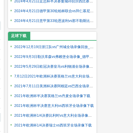
2024年4月21日足总杯半决赛曼城vs切尔西比赛集锦
2024年4月21日德甲第30轮柏林联合vs拜仁慕尼黑比赛集锦
2024年4月21日意甲第33轮恩波利vs那不勒斯比赛集锦
足球下载
2022年12月19日浙江队vs广州城全场录像回放_足协杯1/8决赛
2022年9月3日勒沃库森vs弗赖堡全场录像_德甲第5轮
2022年5月29日欧冠决赛皇马vs利物浦全场录像下载
7月12日2021年欧洲杯决赛英格兰vs意大利全场录像下载
2021年7月11日美洲杯决赛阿根廷vs巴西全场录像下载
2021年欧洲杯半决赛英格兰vs丹麦全场录像下载
2021年欧洲杯半决赛意大利vs西班牙全场录像下载
2021年欧洲杯1/4决赛比利时vs意大利全场录像下载
2021年欧洲杯1/4决赛瑞士vs西班牙全场录像下载