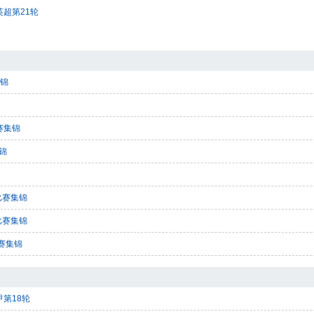
英超第21轮
集锦
赛集锦
锦
比赛集锦
比赛集锦
比赛集锦
甲第18轮